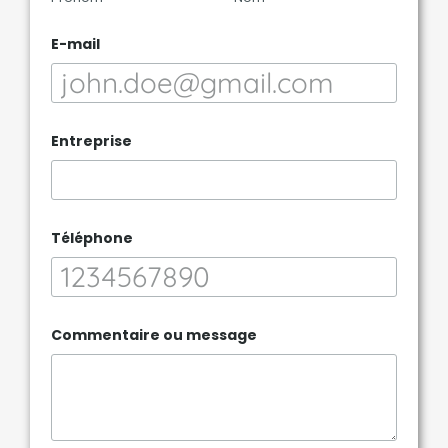
o
u
E-mail
*
Entreprise
Téléphone
Commentaire ou message