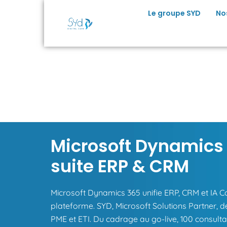
Le groupe SYD
No
Microsoft Dynamics 
suite ERP & CRM
Microsoft Dynamics 365 unifie ERP, CRM et IA C
plateforme. SYD, Microsoft Solutions Partner, dé
PME et ETI. Du cadrage au go-live, 100 consultan