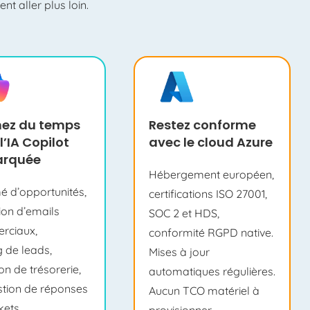
nt aller plus loin.
ez du temps
Restez conforme
l’IA
Copilot
avec
le cloud Azure
rquée
Hébergement européen,
 d’opportunités,
certifications ISO 27001,
ion
d’emails
SOC 2 et HDS,
rciaux,
conformité RGPD native.
g
de leads,
Mises à jour
on de trésorerie,
automatiques
régulières
.
tion de réponses
Aucun TCO matériel à
kets.