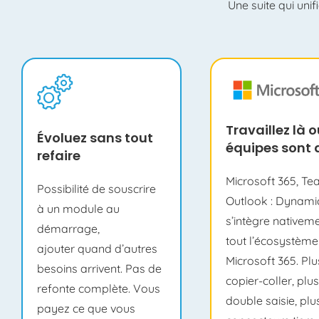
Une suite qui unif
Travaillez là 
Évoluez
sans tout
équipes sont 
refaire
Microsoft 365, Te
Possibilité de souscrire
Outlook :
Dynamic
à
un module au
s’intègre nativem
démarrage,
tout l’écosystème
ajouter
quand
d’autres
Microsoft 365. Plu
besoins arrivent
. Pas de
copier-coller, plu
refonte complète. Vous
double saisie, plu
payez ce que vous