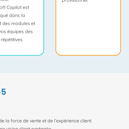
provisionner.
oft
Copilot
est
qué dans la
t des modules et
 vos équipes des
répétitives.
65
 la force de vente et de l’expérience client.
e vision client partagée.