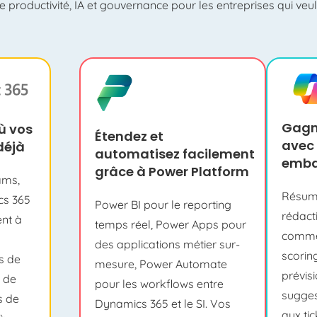
ie productivité, IA et gouvernance pour les entreprises qui veule
Gagn
où vos
Étendez et
avec 
déjà
automatisez
facilement
emba
grâce à Power Platform
ams,
Résumé
s 365
Power BI pour le reporting
rédact
ent à
temps réel, Power Apps pour
comme
des applications métier sur-
scorin
s de
mesure, Power Automate
prévisi
s de
pour les workflows entre
sugges
s de
Dynamics 365 et le SI. Vos
aux tic