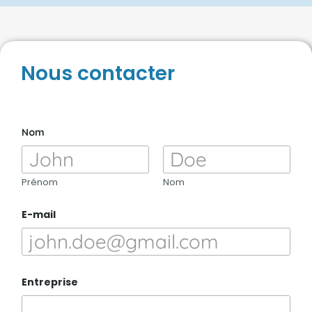
Nous contacter
Nom
Prénom
Nom
E
E-mail
n
t
r
e
p
r
Entreprise
i
s
e