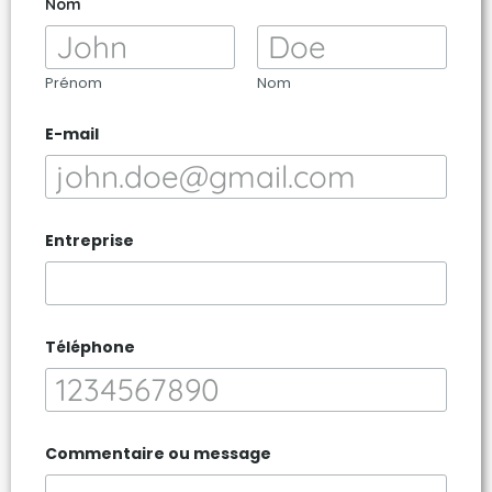
Nom
Prénom
Nom
C
E-mail
o
m
m
e
n
t
Entreprise
a
i
r
e
*
E
Téléphone
-
m
a
i
l
Commentaire ou message