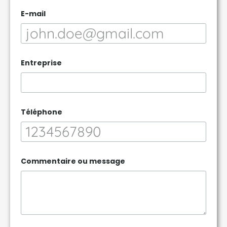
E-mail
Entreprise
Téléphone
T
Commentaire ou message
é
l
é
p
h
o
n
e