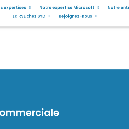
s expertises
Notre expertise Microsoft
Notre ent
La RSE chez SYD
Rejoignez-nous
commerciale​