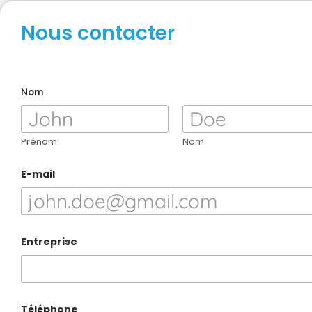
Nous contacter
N
Nom
o
m
E
-
m
Prénom
Nom
a
i
E-mail
l
C
o
m
m
e
Entreprise
n
t
a
i
r
e
Téléphone