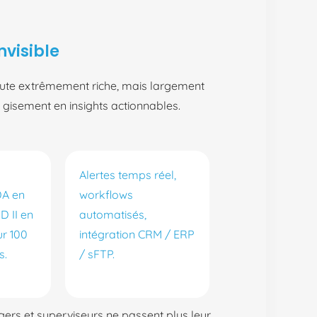
nvisible
brute extrêmement riche, mais largement
 gisement en insights actionnables.
Alertes temps réel,
DA en
workflows
D II en
automatisés,
ur 100
intégration CRM / ERP
s.
/ sFTP.
gers et superviseurs ne passent plus leur