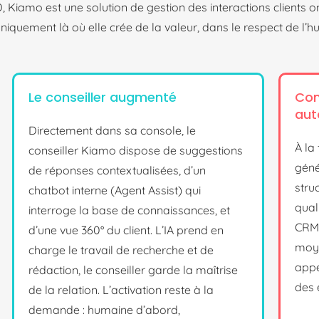
 Kiamo est une solution de gestion des interactions clients o
e uniquement là où elle crée de la valeur, dans le respect de l
Le conseiller augmenté
Com
aut
Directement dans sa console, le
À la
conseiller Kiamo dispose de suggestions
géné
de réponses contextualisées, d’un
struc
chatbot interne (Agent Assist) qui
qual
interroge la base de connaissances, et
CRM.
d’une vue 360° du client. L’IA prend en
moye
charge le travail de recherche et de
appe
rédaction, le conseiller garde la maîtrise
des 
de la relation. L’activation reste à la
demande : humaine d’abord,