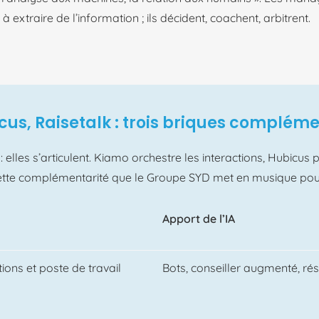
à extraire de l’information ; ils décident, coachent, arbitrent.
us, Raisetalk : trois briques complém
:
elles
s’articulent
.
Kiamo
orchestre
les interactions,
Hubicus
p
ette
complémentarité
que
le Groupe SYD met
en
musique po
Apport de l’IA
ions et poste de travail
Bots, conseiller augmenté, ré