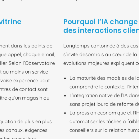
vitrine
Pourquoi l’IA change
des interactions clie
ement dans les points de
Longtemps cantonnée à des cas d
aque appel, chaque email,
s’invite désormais au cœur de la p
er. Selon l’Observatoire
évolutions majeures expliquent ce
nt au moins un service
La maturité des modèles de l
uvaise expérience peut
comprendre le contexte, l’inten
ntres de contact sont
L’intégration native de l’IA da
itre qu’un magasin ou
sans projet lourd de refonte du
La pression économique et RH,
équation de plus en plus
automatiser les tâches à faibl
des canaux, exigences
conseillers sur la relation hum
er les conseillers,