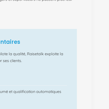
entaires
ilote
la
qualité
,
Raisetalk
exploite
la
ur
ses
clients.
sumé et qualification automatiques