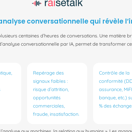
’analyse conversationnelle qui révèle l’i
plusieurs centaines d’heures de conversations. Une matière 
 d’analyse conversationnelle par IA, permet de transformer ce
tique,
Repérage des
Contrôle de la
signaux faibles :
conformité (D
s
risque d’attrition,
assurance, MiFI
s
opportunités
banque, etc.) s
commerciales,
% des échange
fraude, insatisfaction.
 l’analyse aux machines, la relation aux humains ». Les mana