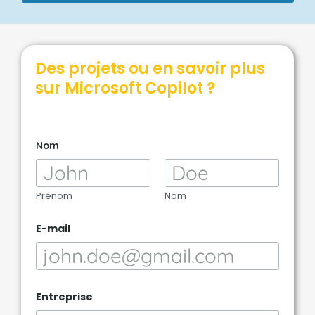
Des projets ou en savoir plus
sur Microsoft Copilot ?
m
Nom
e
s
s
a
g
Prénom
Nom
e
E
E-mail
-
m
a
i
l
*
Entreprise