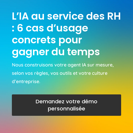
L’IA au service des RH
: 6 cas d’usage
concrets pour
gagner du temps
Nous construisons votre agent IA sur mesure,
selon
vos règles
,
vos outils
et
votre culture
d’entreprise.
Demandez votre démo
personnalisée