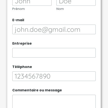
Prénom
Nom
m
E-mail
e
s
s
a
g
e
Entreprise
*
m
e
s
s
a
Téléphone
g
e
Commentaire ou message