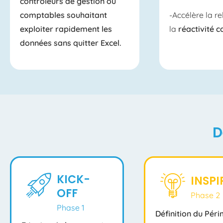
contrôleurs de gestion
ou
comptables souhaitant
-Accélère la rel
exploiter rapidement les
la
réactivité 
données sans quitter Excel.
D
KICK-
INSPI
OFF
Phase 2
Phase 1
Définition du Pér