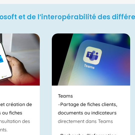
osoft et de l’interopérabilité des diffé
Teams
 et création de
–
Partage de fiches clients,
s ou fiches
documents ou indicateurs
nsultation des
directement dans Teams
ents.