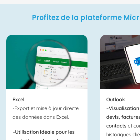
Profitez de la plateforme Micr
Excel
Outlook
-Export et mise à jour directe
–
Visualisation
des données dans Excel.
devis, facture
contacts
et co
–
Utilisation idéale pour les
historiques cli