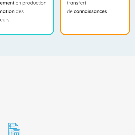
iement
en production
transfert
mation
des
de
connaissances
teurs