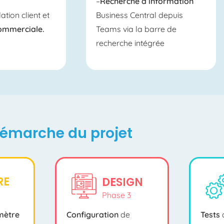
–
Recherche d’information
ation client et
Business Central depuis
commerciale.
Teams via la barre de
recherche intégrée
émarche du projet
RE
DESIGN
Phase 3
imètre
Configuration
de
Tests
d