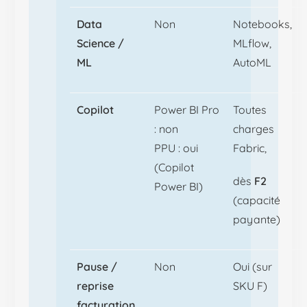
Data
Non
Notebooks,
Science /
MLflow,
ML
AutoML
Copilot
Power BI Pro
Toutes
: non
charges
PPU : oui
Fabric,
(Copilot
dès
F2
Power BI)
(capacité
payante)
Pause /
Non
Oui (sur
reprise
SKU F)
facturation