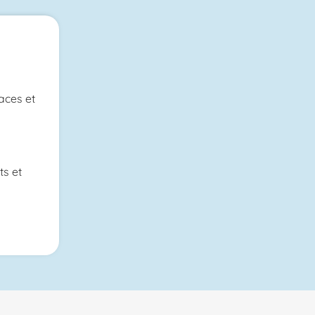
aces et
s et