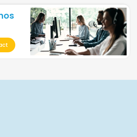
nos
act