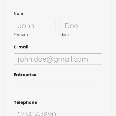
Nom
Prénom
Nom
C
E-mail
o
m
m
e
n
t
Entreprise
a
i
r
e
E
n
Téléphone
t
r