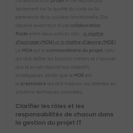
La réussite d’un
projet IT
ne repose pas
seulement sur la qualité du code ou la
pertinence de la solution fonctionnelle. Elle
dépend avant tout d’une
collaboration
fluide
entre deux acteurs clés :
le
maître
d’ouvrage (MOA)
et le
maître d’œuvre (MOE)
.
Le
MOA
est le
commanditaire du projet
, celui
qui doit définir les besoins métiers et s’assurer
que le projet répond aux objectifs
stratégiques, tandis que le
MOE
est
le
prestataire
qui doit traduire ces attentes en
solutions techniques concrètes.
Clarifier les rôles et les
responsabilités de chacun dans
la gestion du projet IT