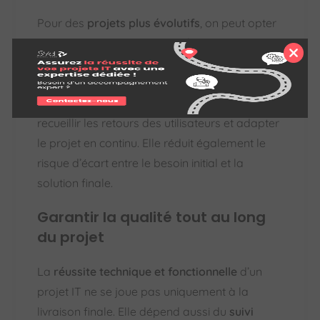
Pour des
projets plus évolutifs
, on peut opter
pour davantage de
flexibilité
, avec des
interactions plus fréquentes entre le MOA et le
MOE. Cette approche offre plus de possibilités
pour tester rapidement des fonctionnalités,
recueillir les retours des utilisateurs et adapter
le projet en continu. Elle réduit également le
risque d’écart entre le besoin initial et la
solution finale.
Garantir la qualité tout au long
du projet
La
réussite technique et fonctionnelle
d’un
projet IT ne se joue pas uniquement à la
livraison finale. Elle dépend aussi du
suivi