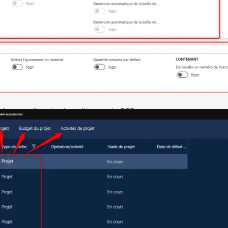
lets
configurés dans l’écran du PFE :