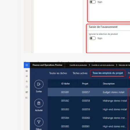
Il est alors possible de visualiser les
nouveaux ong