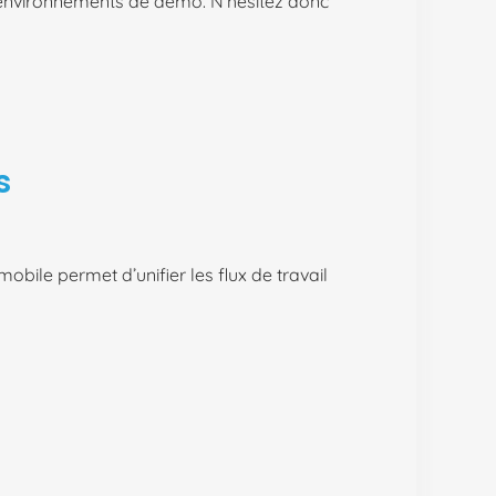
environnements de démo. N’hésitez donc
s
obile permet d’unifier les flux de travail