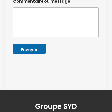
Commentaire ou message
g
e
*
Envoyer
Groupe SYD