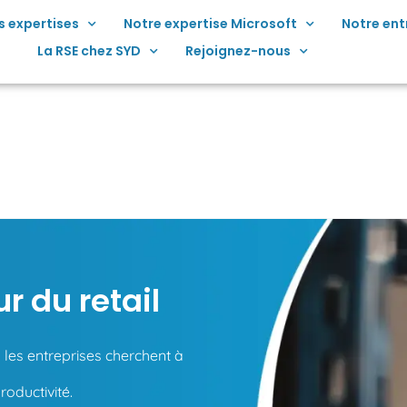
s expertises
Notre expertise Microsoft
Notre ent
La RSE chez SYD
Rejoignez-nous
r du retail
s les entreprises cherchent à
roductivité.