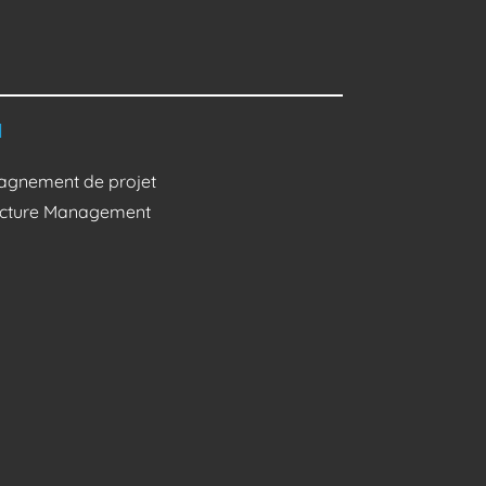
l
gnement de projet
ructure Management