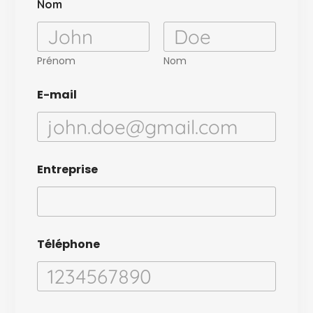
Nom
o
m
m
e
n
Prénom
Nom
t
a
E-mail
i
r
e
*
*
Entreprise
Téléphone