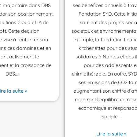
on majoritaire dans DBS
ses bénéfices annuels à trav
ider son positionnement
Fondation SYD. Cette initia
lutions Cloud et IA de
soutient des projets socia
oft. Cette décision
sociétaux et environnementa
e vise à renforcer son
exemple, la fondation finan
ans ces domaines et en
kitchenettes pour des stu
ant activement le
solidaires à Nantes et des 
nt et la croissance de
pour des adolescents e
DBS.
chimiothérapie. En outre, SYD
ses émissions de CO2 tou
ire la suite »
augmentant son chiffre d’aff
montrant l’équilibre entre s
économique et responsabi
sociale.
Lire la suite »