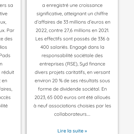
ers sa
a enregistré une croissance
tive
significative, atteignant un chiffre
ux,
d’affaires de 33 millions d’euros en
ux. Par
2022, contre 27,6 millions en 2021.
ce des
Les effectifs sont passés de 336 à
dios
400 salariés. Engagé dans la
iPads
responsabilité sociétale des
n
entreprises (RSE), Syd finance
 réduit
divers projets caritatifs, en versant
t en
environ 20 % de ses résultats sous
aires,
forme de dividende sociétal. En
uccès
2023, 65 000 euros ont été alloués
lité
à neuf associations choisies par les
collaborateurs.
Lire la suite »