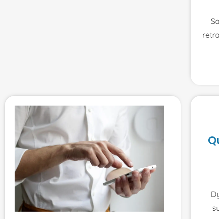
S
retr
Q
Dy
s