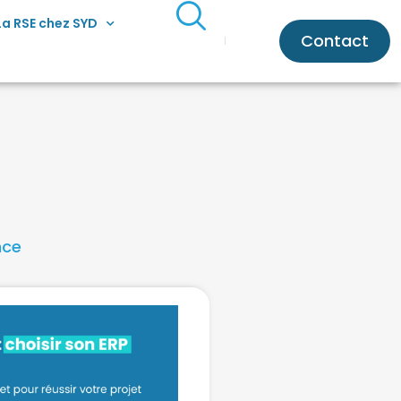
La RSE chez SYD
Contact
nce