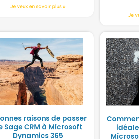
Je veux en savoir plus »
Je v
bonnes raisons de passer
Comment 
e Sage CRM à Microsoft
idéale
Dynamics 365
Microso